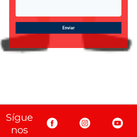
Enviar
Sígue
nos